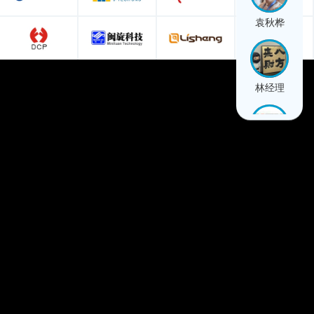
袁秋桦
林经理
陈标杰