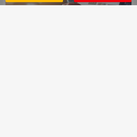
AI平台GEO推广优化到底是什么，怎么做？
企业GEO推广优化一次性说清；第一步：让AI看见
你；第二步：让AI看懂你；第三步：让AI信任你；第
四步：让AI推荐你；第五步：数据监测与迭代——持
续追踪优化
17
2026.07
AI推广为什么是下一个风口
AI时代已经开始。对企业老板来说，AI到底有什么
用，又该怎么抢占风口，多数讨论还停留在"用AI写文